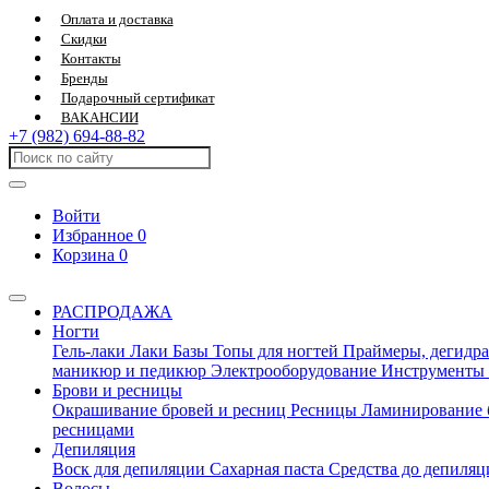
Оплата и доставка
Скидки
Контакты
Бренды
Подарочный сертификат
ВАКАНСИИ
+7 (982) 694-88-82
Войти
Избранное
0
Корзина
0
РАСПРОДАЖА
Ногти
Гель-лаки
Лаки
Базы
Топы для ногтей
Праймеры, дегидра
маникюр и педикюр
Электрооборудование
Инструменты
Брови и ресницы
Окрашивание бровей и ресниц
Ресницы
Ламинирование 
ресницами
Депиляция
Воск для депиляции
Сахарная паста
Средства до депиля
Волосы