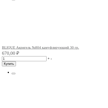
BLIQUE Акригель №804 камуфлирующий 30 гр.
670,00
₽
+
-
Купить