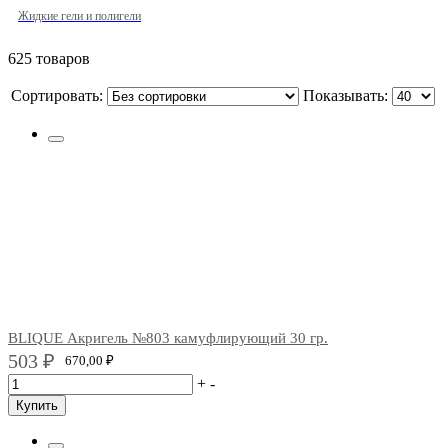
Жидкие гели и полигели
625 товаров
Сортировать:
Показывать:
BLIQUE Акригель №803 камуфлирующий 30 гр.
503
₽
670,00
₽
+
-
Купить