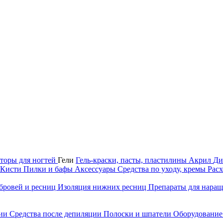
торы для ногтей
Гели
Гель-краски, пасты, пластилины
Акрил
Ди
Кисти
Пилки и бафы
Аксессуары
Средства по уходу, кремы
Рас
бровей и ресниц
Изоляция нижних ресниц
Препараты для нара
ции
Средства после депиляции
Полоски и шпатели
Оборудование