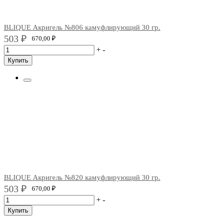
BLIQUE Акригель №806 камуфлирующий 30 гр.
503
₽
670,00
₽
+
-
Купить
BLIQUE Акригель №820 камуфлирующий 30 гр.
503
₽
670,00
₽
+
-
Купить