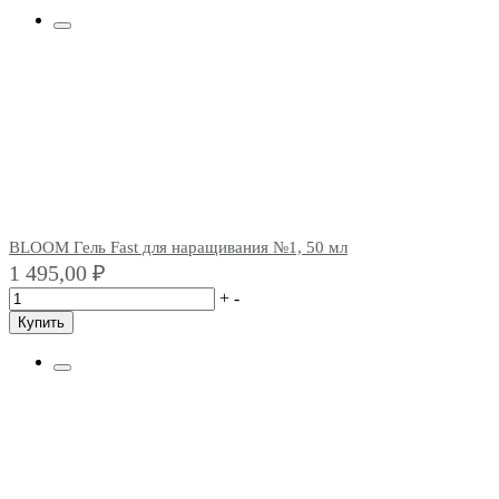
BLOOM Гель Fast для наращивания №1, 50 мл
1 495,00
₽
+
-
Купить