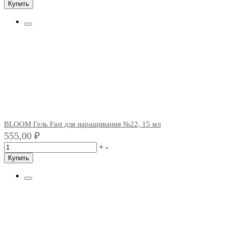
Купить
BLOOM Гель Fast для наращивания №22, 15 мл
555,00
₽
+
-
Купить