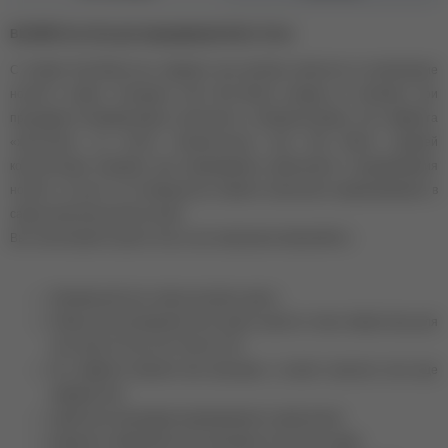
BLOOM Гель Fast для наращивания №22, 15 мл.
С гелями Fast Bloom вы забудете про жалобы клиентов на припекание
ногтей в лампе. Холодные гели Fast Bloom никогда не напекают при
процедуре полимеризации, сочетаются с любыми базами, и нет эффекта
«желтизны» на ногтях. Бескислотные гели Fast Bloom средней
консистенции подходят для наращивания, укрепления и выравнивания
ногтей, а так же с их помощью вы сможете выполнить моделирование в
самые короткие для вас сроки.
Вы так же можете купить гель у нас в магазине barbaris66.ru
Трехфазный гель темно-розового цвета
Перед использованием геля нужно нанести тонко любую базу для
гель-лака
Strong 15ml
,
Bloom 8ml
Нет эффекта жжения при просушке, а значит наносить гель еще
комфортнее!
Удобство в процедуре выравнивания и укрепления
Крепкие и обворожительно красивые ногти без усадки