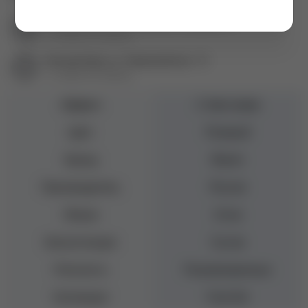
Екатеринбург пр. Академика Сахарова, 57
+7 (343) 271-88-84
Екатеринбург ул. Первомайская, 72
+7 (343) 271-88-86
Эффект
С блестками
Цвет
Розовый
Бренд
Bloom
Производитель
Россия
Объем
15 мл
Консистенция
Густая
Плотность
Полупрозрачные
Коллекция
Fast Gel