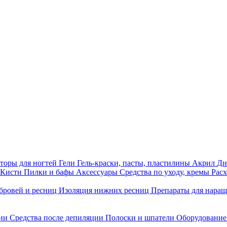
торы для ногтей
Гели
Гель-краски, пасты, пластилины
Акрил
Ди
Кисти
Пилки и бафы
Аксессуары
Средства по уходу, кремы
Рас
бровей и ресниц
Изоляция нижних ресниц
Препараты для нара
ции
Средства после депиляции
Полоски и шпатели
Оборудование