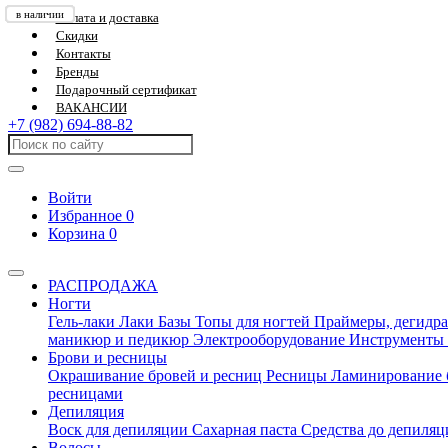
в наличии
в наличии
в наличии
в наличии
в наличии
в наличии
в наличии
в наличии
в наличии
в наличии
в наличии
в наличии
Оплата и доставка
Скидки
Контакты
Бренды
Подарочный сертификат
ВАКАНСИИ
+7 (982) 694-88-82
Войти
Избранное
0
Корзина
0
РАСПРОДАЖА
Ногти
Гель-лаки
Лаки
Базы
Топы для ногтей
Праймеры, дегидра
маникюр и педикюр
Электрооборудование
Инструменты
Брови и ресницы
Окрашивание бровей и ресниц
Ресницы
Ламинирование 
ресницами
Депиляция
Воск для депиляции
Сахарная паста
Средства до депиля
Волосы