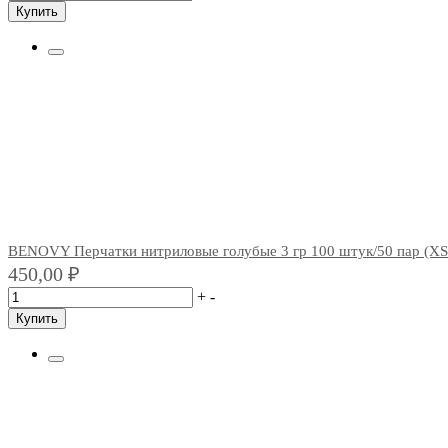
Купить
BENOVY Перчатки нитриловые голубые 3 гр 100 штук/50 пар (X
450,00
₽
+
-
Купить