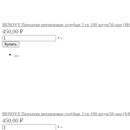
BENOVY Перчатки нитриловые голубые 3 гр 100 штук/50 пар (M/
450,00
₽
+
-
Купить
BENOVY Перчатки нитриловые голубые 3 гр 100 штук/50 пар (S/
450,00
₽
+
-