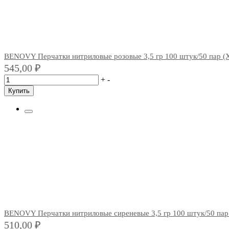
BENOVY Перчатки нитриловые розовые 3,5 гр 100 штук/50 пар (
545,00
₽
+
-
Купить
BENOVY Перчатки нитриловые сиреневые 3,5 гр 100 штук/50 пар
510,00
₽