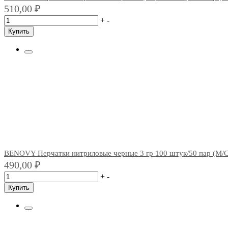
510,00
₽
+
-
Купить
BENOVY Перчатки нитриловые черные 3 гр 100 штук/50 пар (M/
490,00
₽
+
-
Купить