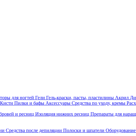
торы для ногтей
Гели
Гель-краски, пасты, пластилины
Акрил
Ди
Кисти
Пилки и бафы
Аксессуары
Средства по уходу, кремы
Рас
бровей и ресниц
Изоляция нижних ресниц
Препараты для нара
ции
Средства после депиляции
Полоски и шпатели
Оборудование