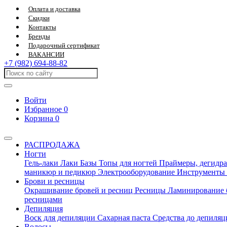
Оплата и доставка
Скидки
Контакты
Бренды
Подарочный сертификат
ВАКАНСИИ
+7 (982) 694-88-82
Войти
Избранное
0
Корзина
0
РАСПРОДАЖА
Ногти
Гель-лаки
Лаки
Базы
Топы для ногтей
Праймеры, дегидра
маникюр и педикюр
Электрооборудование
Инструменты
Брови и ресницы
Окрашивание бровей и ресниц
Ресницы
Ламинирование 
ресницами
Депиляция
Воск для депиляции
Сахарная паста
Средства до депиля
Волосы