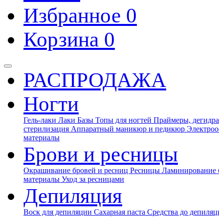
Избранное
0
Корзина
0
РАСПРОДАЖА
Ногти
Гель-лаки
Лаки
Базы
Топы для ногтей
Праймеры, дегидра
стерилизация
Аппаратный маникюр и педикюр
Электроо
материалы
Брови и ресницы
Окрашивание бровей и ресниц
Ресницы
Ламинирование 
материалы
Уход за ресницами
Депиляция
Воск для депиляции
Сахарная паста
Средства до депиля