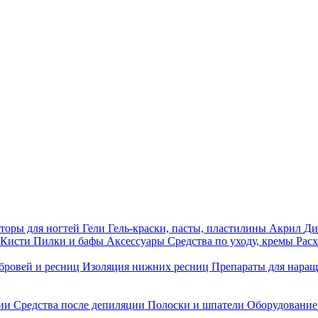
торы для ногтей
Гели
Гель-краски, пасты, пластилины
Акрил
Ди
Кисти
Пилки и бафы
Аксессуары
Средства по уходу, кремы
Рас
бровей и ресниц
Изоляция нижних ресниц
Препараты для нара
ции
Средства после депиляции
Полоски и шпатели
Оборудование