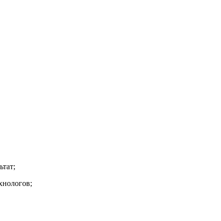
ьтат;
хнологов;