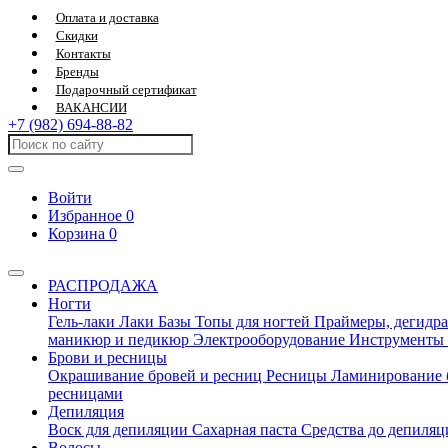
Оплата и доставка
Скидки
Контакты
Бренды
Подарочный сертификат
ВАКАНСИИ
+7 (982) 694-88-82
Войти
Избранное
0
Корзина
0
РАСПРОДАЖА
Ногти
Гель-лаки
Лаки
Базы
Топы для ногтей
Праймеры, дегидра
маникюр и педикюр
Электрооборудование
Инструменты
Брови и ресницы
Окрашивание бровей и ресниц
Ресницы
Ламинирование 
ресницами
Депиляция
Воск для депиляции
Сахарная паста
Средства до депиля
Волосы