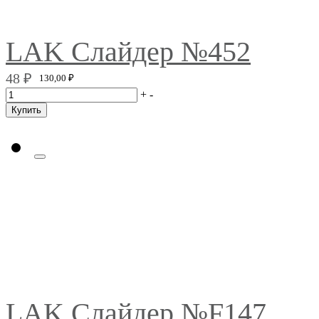
LAK Слайдер №452
48
₽
130,00
₽
+
-
Купить
LAK Слайдер №F147