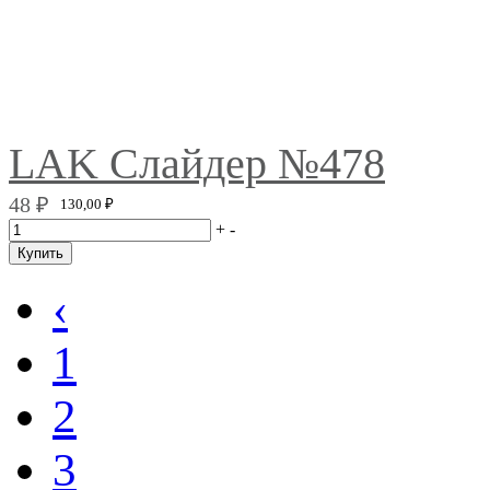
LAK Слайдер №478
48
₽
130,00
₽
+
-
Купить
‹
1
2
3