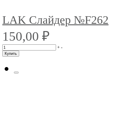
LAK Слайдер №F262
₽
150,00
+
-
Купить