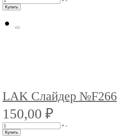
+
-
Купить
LAK Слайдер №F266
₽
150,00
+
-
Купить