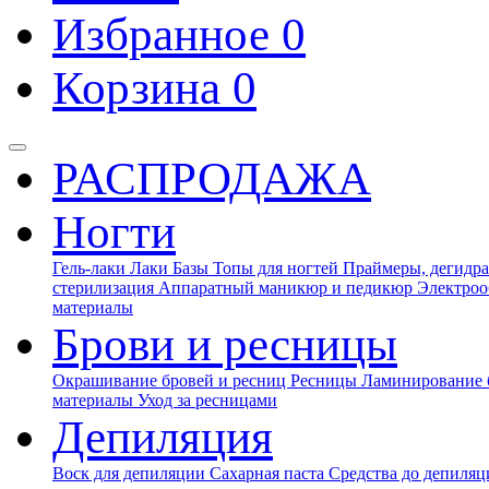
Избранное
0
Корзина
0
РАСПРОДАЖА
Ногти
Гель-лаки
Лаки
Базы
Топы для ногтей
Праймеры, дегидра
стерилизация
Аппаратный маникюр и педикюр
Электроо
материалы
Брови и ресницы
Окрашивание бровей и ресниц
Ресницы
Ламинирование 
материалы
Уход за ресницами
Депиляция
Воск для депиляции
Сахарная паста
Средства до депиля