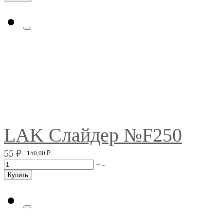
LAK Слайдер №F250
55
₽
150,00
₽
+
-
Купить