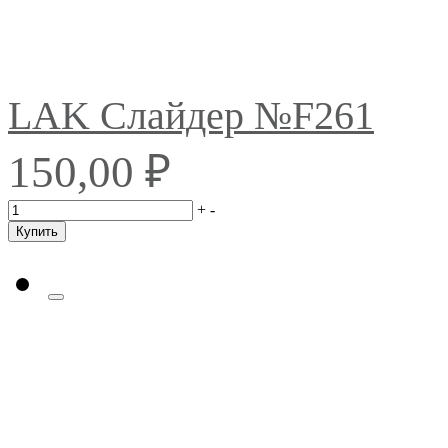
LAK Слайдер №F261
₽
150,00
+
-
Купить