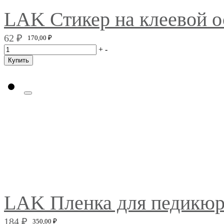
LAK Стикер на клеевой 
62
₽
170,00
₽
+
-
Купить
LAK Пленка для педикю
184
₽
350,00
₽