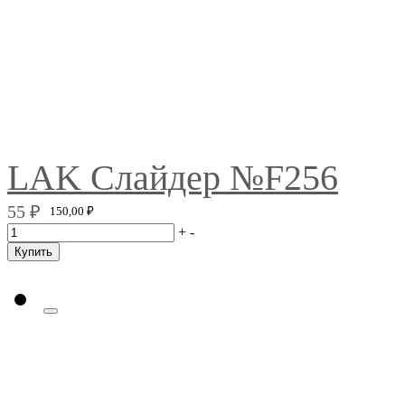
LAK Слайдер №F256
55
₽
150,00
₽
+
-
Купить