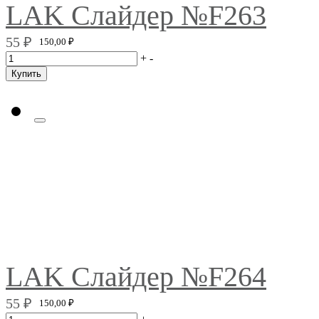
LAK Слайдер №F263
55
₽
150,00
₽
+
-
Купить
LAK Слайдер №F264
55
₽
150,00
₽