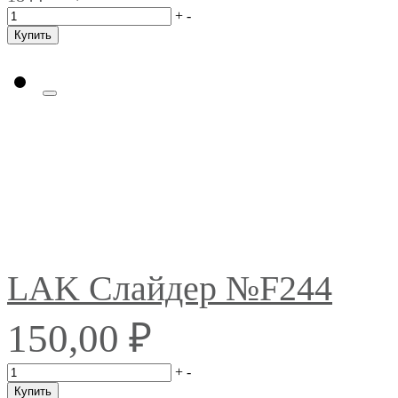
+
-
Купить
LAK Слайдер №F244
₽
150,00
+
-
Купить