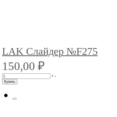
LAK Слайдер №F275
₽
150,00
+
-
Купить