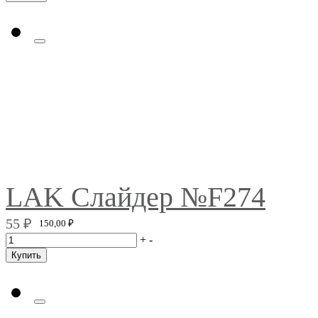
LAK Слайдер №F274
55
₽
150,00
₽
+
-
Купить