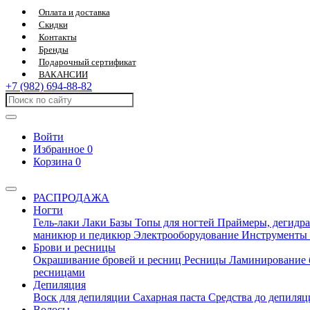
Оплата и доставка
Скидки
Контакты
Бренды
Подарочный сертификат
ВАКАНСИИ
+7 (982) 694-88-82
Войти
Избранное
0
Корзина
0
РАСПРОДАЖА
Ногти
Гель-лаки
Лаки
Базы
Топы для ногтей
Праймеры, дегидра
маникюр и педикюр
Электрооборудование
Инструменты
Брови и ресницы
Окрашивание бровей и ресниц
Ресницы
Ламинирование 
ресницами
Депиляция
Воск для депиляции
Сахарная паста
Средства до депиля
Волосы