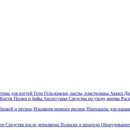
торы для ногтей
Гели
Гель-краски, пасты, пластилины
Акрил
Ди
Кисти
Пилки и бафы
Аксессуары
Средства по уходу, кремы
Рас
бровей и ресниц
Изоляция нижних ресниц
Препараты для нара
ции
Средства после депиляции
Полоски и шпатели
Оборудование