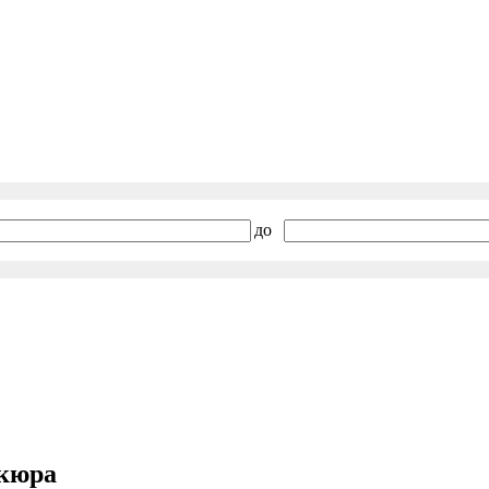
до
икюра