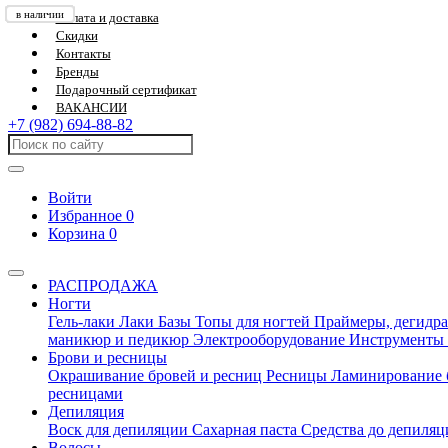
в наличии
в наличии
в наличии
в наличии
в наличии
в наличии
в наличии
в наличии
в наличии
в наличии
в наличии
в наличии
в наличии
в наличии
в наличии
в наличии
в наличии
в наличии
в наличии
в наличии
в наличии
в наличии
Оплата и доставка
Скидки
Контакты
Бренды
Подарочный сертификат
ВАКАНСИИ
+7 (982) 694-88-82
Войти
Избранное
0
Корзина
0
РАСПРОДАЖА
Ногти
Гель-лаки
Лаки
Базы
Топы для ногтей
Праймеры, дегидра
маникюр и педикюр
Электрооборудование
Инструменты
Брови и ресницы
Окрашивание бровей и ресниц
Ресницы
Ламинирование 
ресницами
Депиляция
Воск для депиляции
Сахарная паста
Средства до депиля
Волосы