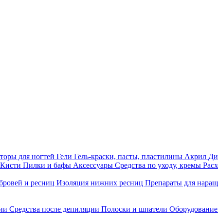
торы для ногтей
Гели
Гель-краски, пасты, пластилины
Акрил
Ди
Кисти
Пилки и бафы
Аксессуары
Средства по уходу, кремы
Рас
бровей и ресниц
Изоляция нижних ресниц
Препараты для нара
ции
Средства после депиляции
Полоски и шпатели
Оборудование