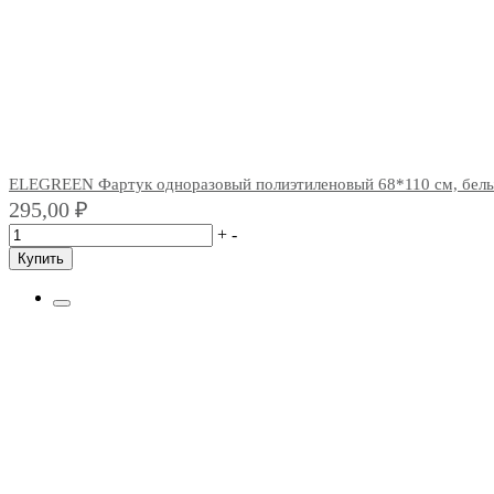
ELEGREEN Фартук одноразовый полиэтиленовый 68*110 см, белы
295,00
₽
+
-
Купить