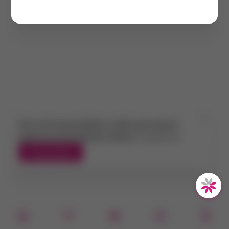
магазине Барбарис
Салонные и домашние процедуры, предполагающие
уход, лечение, дизайн ногтей на руках и ногах,
невозможно представить без специализированных
инструментов и расходников для маникюра. Только имея
профессиональные материалы для маникюра, можно
качественно обработать ногтевые пластины, убрать
заусеницы, нанести и закрепить лак, создать
оригинальный нейл-арт.
Мы используем файлы cookie для вашего
удобства пользования сайтом.
Подробнее
В нашем интернет магазине маникюрных
Я принимаю
принадлеженостей в г. Екатеринбург можно найти
решения, которые подойдут для повседневной работы
косметологических кабинетов, салонов красоты и
частных мастеров.
Ассортимент магазина товаров