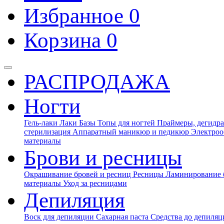
Избранное
0
Корзина
0
РАСПРОДАЖА
Ногти
Гель-лаки
Лаки
Базы
Топы для ногтей
Праймеры, дегидра
стерилизация
Аппаратный маникюр и педикюр
Электроо
материалы
Брови и ресницы
Окрашивание бровей и ресниц
Ресницы
Ламинирование 
материалы
Уход за ресницами
Депиляция
Воск для депиляции
Сахарная паста
Средства до депиля