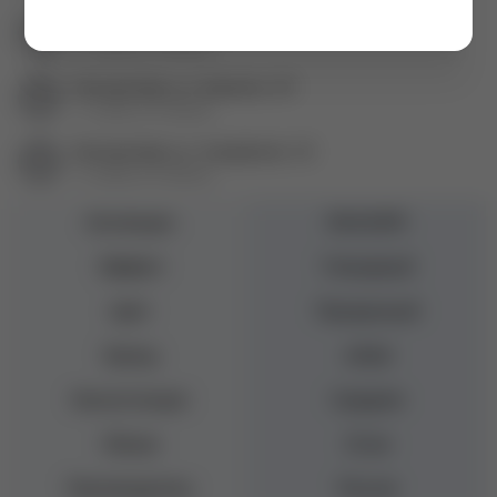
Екатеринбург пр. Академика Сахарова, 57
+7 (343) 271-88-84
Екатеринбург ул. Баумана, 4б
+7 (343) 271-88-80
Екатеринбург ул. Гурзуфская, 16
+7 (343) 271-88-82
Коллекция
BUILDER
Эффект
Глянцевый
Цвет
Прозрачный
Бренд
ruNail
Консистенция
Средняя
Объем
15 мл
Производитель
Россия