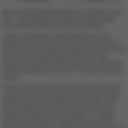
Кристально-прозрачный моделирующий УФ-гель для маникюра от runail
expert – это многофункциональный продукт, который имеет широкий
спектр применения и обладает адаптационными свойствами!
Линейка гелей представлена в широкой цветовой палитре. Будет
безупречно смотреться как в однотонном нанесении, так и в слиянии с
другими материалами. Скрывает все несовершенства и дефекты ногтевой
пластины за счёт высокой маскировочной способности, а также
безукоризненно перекрывает границу свободного края и ногтевого ложа.
Сохраняет первозданный цвет и не меняет тон покрытия до следующей
коррекции.
Пластичный в тонком слое и экстра-жёсткий в архитектуре. Адаптивный
гель expert укрепляет стрессовую зону, амортизирует удары и надёжно
армирует ногти. Безупречный маникюр без сколов, трещин и отслоек.
Позволит создавать покрытие без лишнего объёма и подходит для
наращивания любой длины и формы. Антивандален – не подвержен
деструкции при взаимодействии с химическими составами, а также