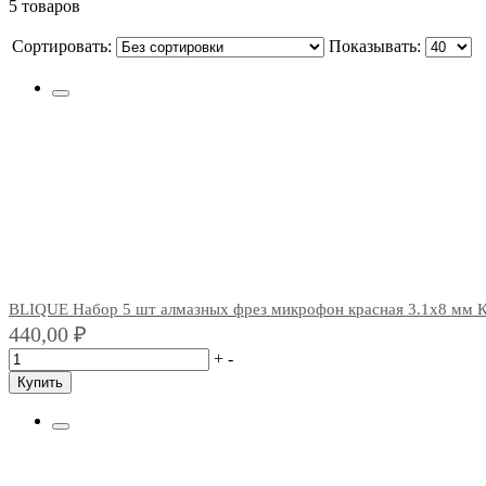
5 товаров
Сортировать:
Показывать:
BLIQUE Набор 5 шт алмазных фрез микрофон красная 3.1х8 мм 
440,00
₽
+
-
Купить