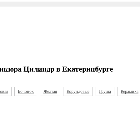
дикюра Цилиндр в Екатеринбурге
овая
Бочонок
Желтая
Корундовые
Груша
Керамика