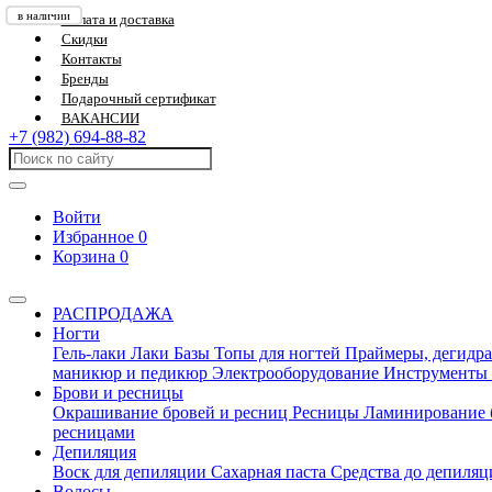
в наличии
в наличии
в наличии
в наличии
в наличии
Оплата и доставка
Скидки
Контакты
Бренды
Подарочный сертификат
ВАКАНСИИ
+7 (982) 694-88-82
Войти
Избранное
0
Корзина
0
РАСПРОДАЖА
Ногти
Гель-лаки
Лаки
Базы
Топы для ногтей
Праймеры, дегидра
маникюр и педикюр
Электрооборудование
Инструменты
Брови и ресницы
Окрашивание бровей и ресниц
Ресницы
Ламинирование 
ресницами
Депиляция
Воск для депиляции
Сахарная паста
Средства до депиля
Волосы