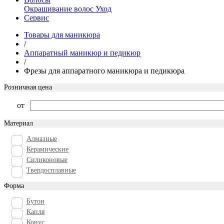
Окрашивание волос
Уход
Сервис
Товары для маникюра
/
Аппаратный маникюр и педикюр
/
Фрезы для аппаратного маникюра и педикюра
Розничная цена
от
Материал
Алмазные
Керамические
Силиконовые
Твердосплавные
Форма
Бутон
Капля
Конус