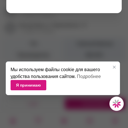
Екатеринбург ул. Гурзуфская, 16
+7 (343) 271-88-82
Екатеринбург ул. Первомайская, 72
+7 (343) 271-88-86
Тип
Сменный фильтр
Производитель
4BLANC
Мы используем файлы cookie для вашего
удобства пользования сайтом.
Подробнее
Я принимаю
1 ШТ.
В КОРЗИНУ