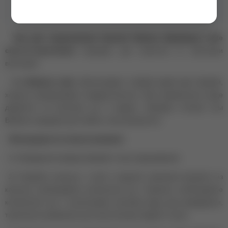
Оттенок
Светло-коричневый
Хна для окрашивания бровей Barbara (Барбара) Latte
светло-коричневая
подходит для клиентов со светлыми
волосами.
Хна
Barbara Latte
обеспечивает стойкий яркий цвет бровей,
хорошо прокрашивает каждый волосок. При правильном уходе
держится на волосках до 3 недель. Базовые оттенки хны
Barbara подходят для любого типа внешности.
Инструкция по использованию:
1.
Определите форму бровей и зону окрашивания.
2.
Откройте капсулу с хной и мерной ложечкой возьмите из
капсулы необходимое количество хны. Смешать необходимое
количество хны с несколькими каплями воды для разведения,
тщательно размешать до консистенции жидкого соуса.