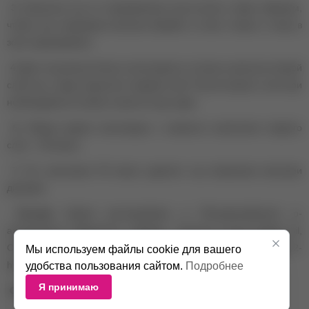
3.
Нанесите хну по направлению роста волос таким образом,
чтобы она покрывала волоски бровей со всех сторон и кожу в
зоне окрашивания.
4.
Для получения более интенсивного оттенка нанесите второй
слой хны, когда подсохнет первый слой. После второго слоя при
необходимости можно нанести еще один.
6.
Общее время экспозиции с момента нанесения первого
слоя – 30 минут.
7.
По окончании 30 минут удалите хну влажными ватными
дисками.
Состав:
Sodium peroxyhydrate, p- Phenylenediamine, p-
aminophenol, Magnesium sulphate, Lawsonia inermis,Jojoba oil,
Citric acid, Cellulose gum, Aloe Vera leaf powder, 4-amino-2-
Мы используем файлы cookie для вашего
hydroxytoluene, 1-naphthol.
удобства пользования сайтом.
Подробнее
Я принимаю
Срок годности:
3 года