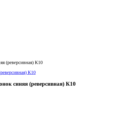
яя (реверсивная) К10
нок синяя (реверсивная) К10