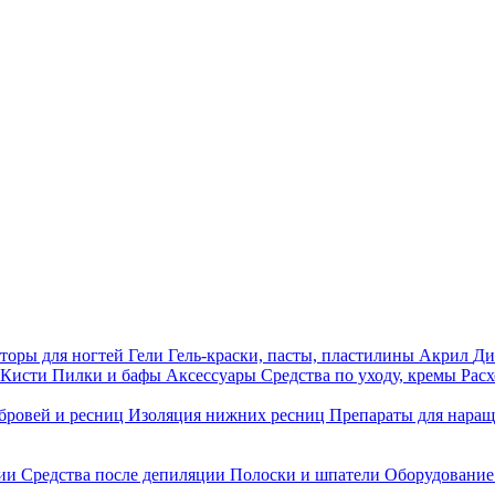
торы для ногтей
Гели
Гель-краски, пасты, пластилины
Акрил
Ди
Кисти
Пилки и бафы
Аксессуары
Средства по уходу, кремы
Рас
бровей и ресниц
Изоляция нижних ресниц
Препараты для нара
ции
Средства после депиляции
Полоски и шпатели
Оборудование