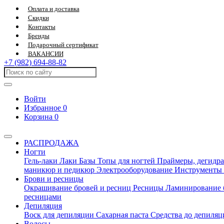
Оплата и доставка
Скидки
Контакты
Бренды
Подарочный сертификат
ВАКАНСИИ
+7 (982) 694-88-82
Войти
Избранное
0
Корзина
0
РАСПРОДАЖА
Ногти
Гель-лаки
Лаки
Базы
Топы для ногтей
Праймеры, дегидра
маникюр и педикюр
Электрооборудование
Инструменты
Брови и ресницы
Окрашивание бровей и ресниц
Ресницы
Ламинирование 
ресницами
Депиляция
Воск для депиляции
Сахарная паста
Средства до депиля
Волосы