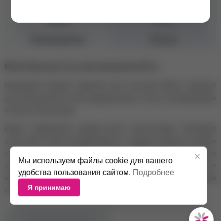
Жесткость
Средняя жесткость
Объем
30 мл
Производитель
Россия
Bloom База для гель-лака каучуковая 30 мл
Каучуковое базовое покрытие для гель-лака Bloom подходит
для большинства ногтей средней длины. После полимеризации
остается эластичным.
Имеет комфортную средне-густую консистенцию, благодаря
этому база хорошо выравнивается, создавая идеально ровное
покрытие для дальнейшей работы. Обеспечивает отличную
Мы используем файлы cookie для вашего
сцепку материала с ногтевыми пластинами, защищает ногти от
удобства пользования сайтом.
Подробнее
воздействия вредных красящих веществ, входящих в состав
Я принимаю
гель-лаков.
НЕТ В НАЛИЧИИ