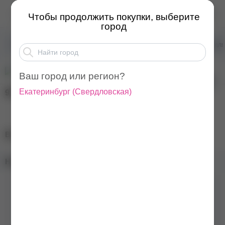
BLOOM База Rubber, 3...
Чтобы продолжить покупки, выберите
город
Товары для маникюра
Базы для ногтей
Базы для 
Ваш город или регион?
Екатеринбург
(
Свердловская
)
920
₽
BLOOM База Rubber, 30 мл
Наличие в магазинах:
Бренд
Bloom
Консистенция
Средняя