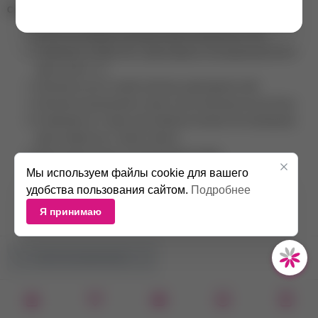
Способ применения:
Полностью убираем свободный край натурального ногтя
Подбираем гелевый типс, ориентируясь на натуральный ноготь
(арка, изгиб и т.п.)
Наносим на ногти тонкий слой базы (адгезивный слой)
Наносим на внутреннюю сторону типса небольшое кол-во базы.
В зависимости от вида, приставляем к кутикуле или свободному
краю гелевый типс, сушим 1 минуту
Далее работаем как с натуральными ногтями.
Мы используем файлы cookie для вашего
удобства пользования сайтом.
Подробнее
Я принимаю
НЕТ В НАЛИЧИИ