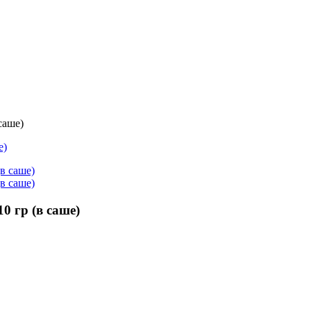
саше)
0 гр (в саше)