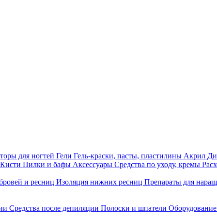
торы для ногтей
Гели
Гель-краски, пасты, пластилины
Акрил
Ди
Кисти
Пилки и бафы
Аксессуары
Средства по уходу, кремы
Рас
бровей и ресниц
Изоляция нижних ресниц
Препараты для нара
ции
Средства после депиляции
Полоски и шпатели
Оборудование