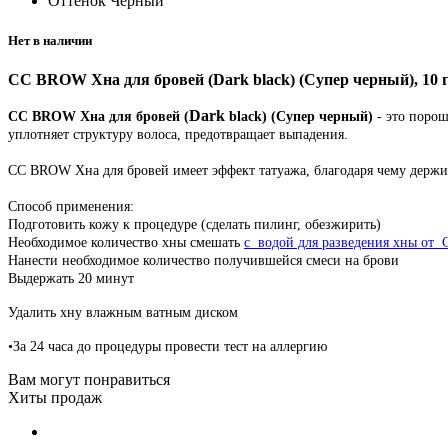
Оттенок
Черный
Нет в наличии
CC BROW Хна для бровей (Dark black) (Супер черный), 10 г
Dark
CC BROW Хна для бровей (
black) (Супер черный)
- это порош
уплотняет структуру волоса, предотвращает выпадения.
CC BROW Хна для бровей имеет эффект татуажа, благодаря чему держитс
Способ применения:
Подготовить кожу к процедуре (сделать пилинг, обезжирить)
Необходимое количество хны смешать
с водой для разведения хны о
Нанести необходимое количество получившейся смеси на брови
Выдержать 20 минут
Удалить хну влажным ватным диском
•За 24 часа до процедуры провести тест на аллергию
Вам могут понравиться
Хиты продаж