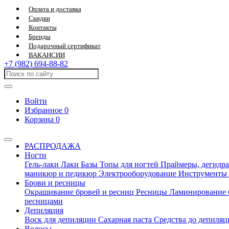
Оплата и доставка
Скидки
Контакты
Бренды
Подарочный сертификат
ВАКАНСИИ
+7 (982) 694-88-82
Войти
Избранное
0
Корзина
0
РАСПРОДАЖА
Ногти
Гель-лаки
Лаки
Базы
Топы для ногтей
Праймеры, дегидра
маникюр и педикюр
Электрооборудование
Инструменты
Брови и ресницы
Окрашивание бровей и ресниц
Ресницы
Ламинирование 
ресницами
Депиляция
Воск для депиляции
Сахарная паста
Средства до депиля
Волосы