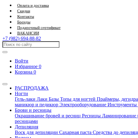
Оплата и доставка
Скидки
Контакты
Бренды
Подарочный сертификат
ВАКАНСИИ
+7 (982) 694-88-82
Войти
Избранное
0
Корзина
0
РАСПРОДАЖА
Ногти
Гель-лаки
Лаки
Базы
Топы для ногтей
Праймеры, дегидра
маникюр и педикюр
Электрооборудование
Инструменты
Брови и ресницы
Окрашивание бровей и ресниц
Ресницы
Ламинирование 
ресницами
Депиляция
Воск для депиляции
Сахарная паста
Средства до депиля
Волосы