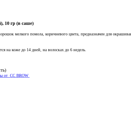
 10 гр (в саше)
 порошок мелкого помола, коричневого цвета, предназначен для окрашива
я на коже до 14 дней, на волосках до 6 недель.
ть)
 хны от CC BROW