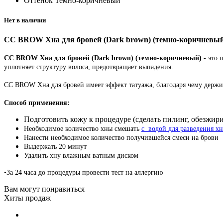
Оттенок
Темно-коричневый
Нет в наличии
CC BROW Хна для бровей (Dark brown) (темно-коричневый),
CC BROW Хна для бровей (Dark brown) (темно-коричневый)
- это
уплотняет структуру волоса, предотвращает выпадения.
CC BROW Хна для бровей имеет эффект татуажа, благодаря чему держитс
Способ применения:
Подготовить кожу к процедуре (сделать пилинг, обезжири
Необходимое количество хны смешать
с водой для разведения
Нанести необходимое количество получившейся смеси на брови
Выдержать 20 минут
Удалить хну влажным ватным диском
•За 24 часа до процедуры провести тест на аллергию
Вам могут понравиться
Хиты продаж