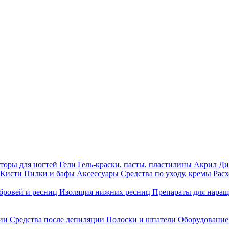
торы для ногтей
Гели
Гель-краски, пасты, пластилины
Акрил
Ди
Кисти
Пилки и бафы
Аксессуары
Средства по уходу, кремы
Рас
бровей и ресниц
Изоляция нижних ресниц
Препараты для нара
ции
Средства после депиляции
Полоски и шпатели
Оборудование