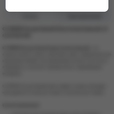
Бренд
CC BROW
Оттенок
Серо-коричневый
CC BROW Хна для бровей (Grey brown) (черный), 10
гр (в баночке)
CC BROW Хна для бровей (grey brown) (черный)
- это
порошок мелкого помола, коричневого цвета, предназначен для
окрашивания бровей. Хна прокрашивает волоски, при этом не
повреждая их, уплотняет структуру волоса, предотвращает
выпадения.
CC BROW Хна для бровей имеет эффект татуажа, благодаря
чему держится на коже до 14 дней, на волосках до 6 недель.
Способ применения: