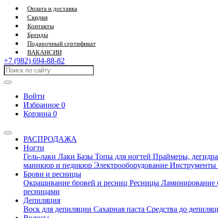
Оплата и доставка
Скидки
Контакты
Бренды
Подарочный сертификат
ВАКАНСИИ
+7 (982) 694-88-82
Войти
Избранное
0
Корзина
0
РАСПРОДАЖА
Ногти
Гель-лаки
Лаки
Базы
Топы для ногтей
Праймеры, дегидра
маникюр и педикюр
Электрооборудование
Инструменты
Брови и ресницы
Окрашивание бровей и ресниц
Ресницы
Ламинирование 
ресницами
Депиляция
Воск для депиляции
Сахарная паста
Средства до депиля
Волосы