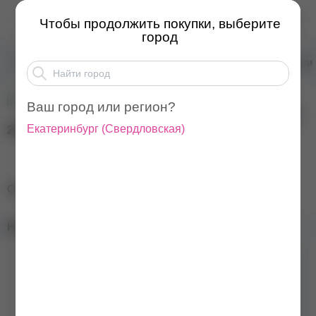
CosmoLAC Камуфлирующ...
Чтобы продолжить покупки, выберите
город
Товары для маникюра
Базы для ногтей
Базы ка
Ваш город или регион?
Екатеринбург
(
Свердловская
)
240
₽
CosmoLAC Камуфлирующая база №006 7.5 мл
Наличие в магазинах:
Цвет
Розовый
Консистенция
Жидкая