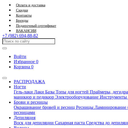
Оплата и доставка
Скидки
Контакты
Бренды
Подарочный сертификат
ВАКАНСИИ
+7 (982) 694-88-82
Войти
Избранное
0
Корзина
0
РАСПРОДАЖА
Ногти
Гель-лаки
Лаки
Базы
Топы для ногтей
Праймеры, дегидра
маникюр и педикюр
Электрооборудование
Инструменты
Брови и ресницы
Окрашивание бровей и ресниц
Ресницы
Ламинирование 
ресницами
Депиляция
Воск для депиляции
Сахарная паста
Средства до депиля
Волосы