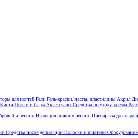
торы для ногтей
Гели
Гель-краски, пасты, пластилины
Акрил
Ди
Кисти
Пилки и бафы
Аксессуары
Средства по уходу, кремы
Рас
бровей и ресниц
Изоляция нижних ресниц
Препараты для нара
ции
Средства после депиляции
Полоски и шпатели
Оборудование