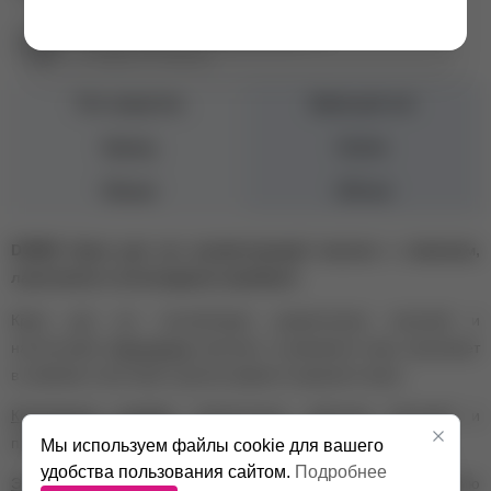
Екатеринбург ул. Первомайская, 72
+7 (343) 271-88-86
Тип средства
Крем для ног
Бренд
Domix
Объем
250 мл
DOMIX Крем для ног размягчающий мозоли с лимоном,
ланолином и коллоидным серебром
Крем для ног способствует размягчению мозолей и
натоптышей.
Ланолином
смягчает и увлажняет кожу, проникает
в глубокие слои кожи и долгое время сохраняет влагу.
Коллоидное серебро
нейтрализует действие бактерий и
предупреждает их проникновение в кожу.
Мы используем файлы cookie для вашего
удобства пользования сайтом.
Подробнее
Экстракт лимона
стимулирует обновление и регенерацию