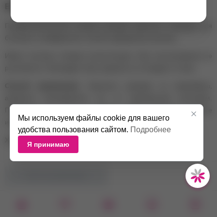
ENIGMA Гелевый ремувер «Original», 15 мл
Профессиональный гелевый ремувер идеально подходит для
быстрого и комфортного снятия наращенных ресниц.
Имеет плотную гелевую консистенцию. При использовании не
растекается, благодаря чему средство не попадает в глаза.
Способ применения:
Нанесите ремувер на микробраш,
аккуратно распределите его по наращенным ресницам.
Подождите от 3 до 5 минут, затем аккуратно удалите
Мы используем файлы cookie для вашего
искусственные ресницы. После уберите остатки ремувера.
удобства пользования сайтом.
Подробнее
Хватает на 60-70 процедур.
Я принимаю
НЕТ В НАЛИЧИИ