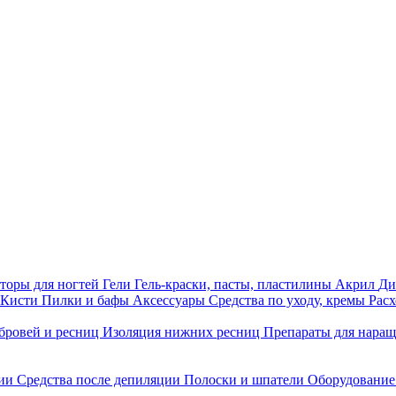
торы для ногтей
Гели
Гель-краски, пасты, пластилины
Акрил
Ди
Кисти
Пилки и бафы
Аксессуары
Средства по уходу, кремы
Рас
бровей и ресниц
Изоляция нижних ресниц
Препараты для нара
ции
Средства после депиляции
Полоски и шпатели
Оборудование