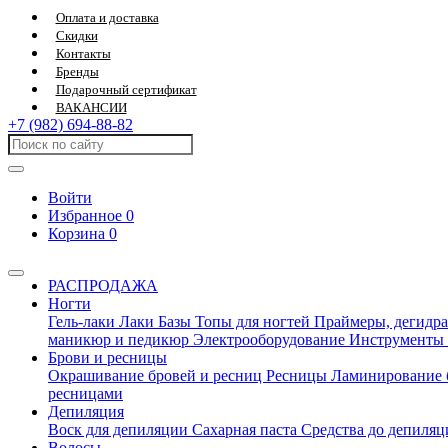
Оплата и доставка
Скидки
Контакты
Бренды
Подарочный сертификат
ВАКАНСИИ
+7 (982) 694-88-82
Войти
Избранное
0
Корзина
0
РАСПРОДАЖА
Ногти
Гель-лаки
Лаки
Базы
Топы для ногтей
Праймеры, дегидра
маникюр и педикюр
Электрооборудование
Инструменты
Брови и ресницы
Окрашивание бровей и ресниц
Ресницы
Ламинирование 
ресницами
Депиляция
Воск для депиляции
Сахарная паста
Средства до депиля
Волосы