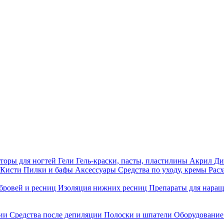
торы для ногтей
Гели
Гель-краски, пасты, пластилины
Акрил
Ди
Кисти
Пилки и бафы
Аксессуары
Средства по уходу, кремы
Рас
бровей и ресниц
Изоляция нижних ресниц
Препараты для нара
ции
Средства после депиляции
Полоски и шпатели
Оборудование