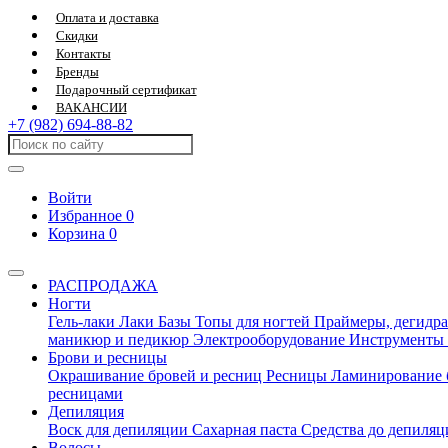
Оплата и доставка
Скидки
Контакты
Бренды
Подарочный сертификат
ВАКАНСИИ
+7 (982) 694-88-82
Войти
Избранное
0
Корзина
0
РАСПРОДАЖА
Ногти
Гель-лаки
Лаки
Базы
Топы для ногтей
Праймеры, дегидра
маникюр и педикюр
Электрооборудование
Инструменты
Брови и ресницы
Окрашивание бровей и ресниц
Ресницы
Ламинирование 
ресницами
Депиляция
Воск для депиляции
Сахарная паста
Средства до депиля
Волосы