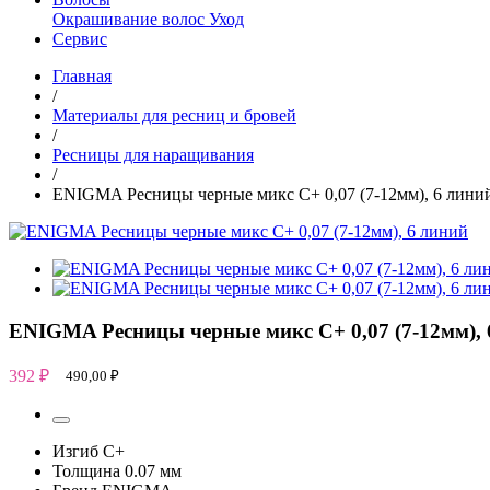
Окрашивание волос
Уход
Сервис
Главная
/
Материалы для ресниц и бровей
/
Ресницы для наращивания
/
ENIGMA Ресницы черные микс C+ 0,07 (7-12мм), 6 лини
ENIGMA Ресницы черные микс C+ 0,07 (7-12мм), 
392
₽
490,00
₽
Изгиб
C+
Толщина
0.07 мм