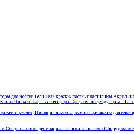
торы для ногтей
Гели
Гель-краски, пасты, пластилины
Акрил
Ди
Кисти
Пилки и бафы
Аксессуары
Средства по уходу, кремы
Рас
бровей и ресниц
Изоляция нижних ресниц
Препараты для нара
ции
Средства после депиляции
Полоски и шпатели
Оборудование