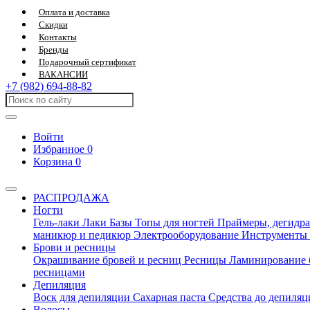
Оплата и доставка
Скидки
Контакты
Бренды
Подарочный сертификат
ВАКАНСИИ
+7 (982) 694-88-82
Войти
Избранное
0
Корзина
0
РАСПРОДАЖА
Ногти
Гель-лаки
Лаки
Базы
Топы для ногтей
Праймеры, дегидра
маникюр и педикюр
Электрооборудование
Инструменты
Брови и ресницы
Окрашивание бровей и ресниц
Ресницы
Ламинирование 
ресницами
Депиляция
Воск для депиляции
Сахарная паста
Средства до депиля
Волосы