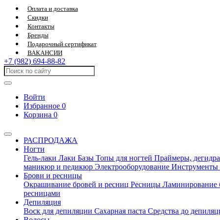
Оплата и доставка
Скидки
Контакты
Бренды
Подарочный сертификат
ВАКАНСИИ
+7 (982) 694-88-82
Войти
Избранное
0
Корзина
0
РАСПРОДАЖА
Ногти
Гель-лаки
Лаки
Базы
Топы для ногтей
Праймеры, дегидра
маникюр и педикюр
Электрооборудование
Инструменты
Брови и ресницы
Окрашивание бровей и ресниц
Ресницы
Ламинирование 
ресницами
Депиляция
Воск для депиляции
Сахарная паста
Средства до депиля
Волосы