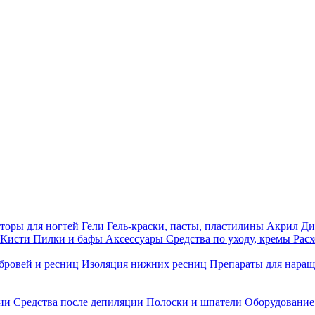
торы для ногтей
Гели
Гель-краски, пасты, пластилины
Акрил
Ди
Кисти
Пилки и бафы
Аксессуары
Средства по уходу, кремы
Рас
бровей и ресниц
Изоляция нижних ресниц
Препараты для нара
ции
Средства после депиляции
Полоски и шпатели
Оборудование