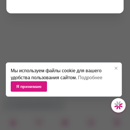
Мы используем файлы cookie для вашего
удобства пользования сайтом.
Подробнее
Я принимаю
НЕТ В НАЛИЧИИ