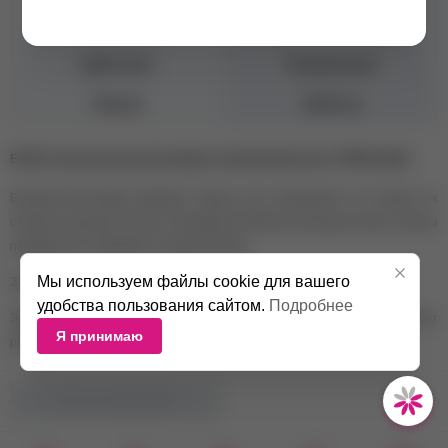
Тип волос
Для всех типов
Действие
Увлажнение
Объем
1000 мл
ESTEL, Бальзам для интенсивного увлажнения волос OTIUM AQUA
Бальзам интенсивно увлажнят локоны, без утяжеления и не лишает их
объема. Насыщает волосы глянцевым блеском и роскошью шелка, локоны
приобретают здоровый и ухоженный вид.
Мы используем файлы cookie для вашего
Защищает от воздействия вредных факторов окружающей среды.
удобства пользования сайтом.
Подробнее
Эффективно справляется с непослушным волосом, облегчает
Я принимаю
расчесывание. Можно использовать для ежедневного применения.
НЕТ В НАЛИЧИИ