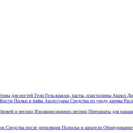
торы для ногтей
Гели
Гель-краски, пасты, пластилины
Акрил
Ди
Кисти
Пилки и бафы
Аксессуары
Средства по уходу, кремы
Рас
бровей и ресниц
Изоляция нижних ресниц
Препараты для нара
ции
Средства после депиляции
Полоски и шпатели
Оборудование