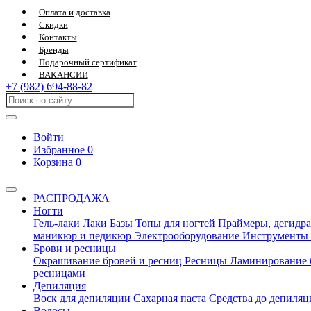
Оплата и доставка
Скидки
Контакты
Бренды
Подарочный сертификат
ВАКАНСИИ
+7 (982) 694-88-82
Войти
Избранное
0
Корзина
0
РАСПРОДАЖА
Ногти
Гель-лаки
Лаки
Базы
Топы для ногтей
Праймеры, дегидра
маникюр и педикюр
Электрооборудование
Инструменты
Брови и ресницы
Окрашивание бровей и ресниц
Ресницы
Ламинирование 
ресницами
Депиляция
Воск для депиляции
Сахарная паста
Средства до депиля
Волосы