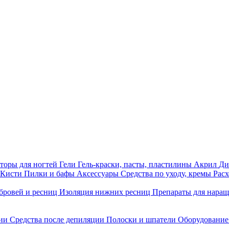
торы для ногтей
Гели
Гель-краски, пасты, пластилины
Акрил
Ди
Кисти
Пилки и бафы
Аксессуары
Средства по уходу, кремы
Рас
бровей и ресниц
Изоляция нижних ресниц
Препараты для нара
ции
Средства после депиляции
Полоски и шпатели
Оборудование