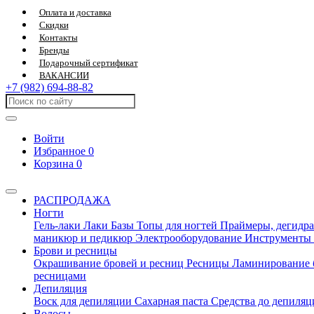
Оплата и доставка
Скидки
Контакты
Бренды
Подарочный сертификат
ВАКАНСИИ
+7 (982) 694-88-82
Войти
Избранное
0
Корзина
0
РАСПРОДАЖА
Ногти
Гель-лаки
Лаки
Базы
Топы для ногтей
Праймеры, дегидра
маникюр и педикюр
Электрооборудование
Инструменты
Брови и ресницы
Окрашивание бровей и ресниц
Ресницы
Ламинирование 
ресницами
Депиляция
Воск для депиляции
Сахарная паста
Средства до депиля
Волосы