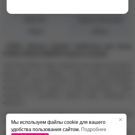
Тип волос
Для всех типов
Действие
Защита, Антистатик
Объем
200 мл
ESTEL (Эстель) Зимний спрей-уход для волос
CUREX VERSUS WINTER Защита и питание
Estel Versus Winter создан специально для ухода за волосами в
зимнее время. Он содержит в своем составе ухаживающие
компоненты, такие как коллаген и пантенол, которые улучшают
внешний вид волос, делают их более послушными, а также
защищают от негативного влияния низких температур и
влажности.
Также спрей эффективно борется со статическим напряжением
на волосах, что особенно актуально зимой.
Мы используем файлы cookie для вашего
удобства пользования сайтом.
Подробнее
Применение:
Распылить небольшое количество спрея на сухие