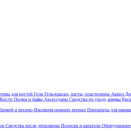
торы для ногтей
Гели
Гель-краски, пасты, пластилины
Акрил
Ди
Кисти
Пилки и бафы
Аксессуары
Средства по уходу, кремы
Рас
бровей и ресниц
Изоляция нижних ресниц
Препараты для нара
ции
Средства после депиляции
Полоски и шпатели
Оборудование