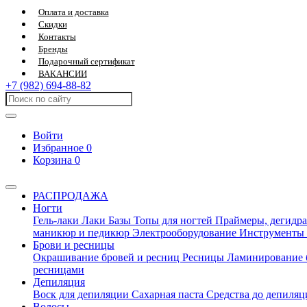
Оплата и доставка
Скидки
Контакты
Бренды
Подарочный сертификат
ВАКАНСИИ
+7 (982) 694-88-82
Войти
Избранное
0
Корзина
0
РАСПРОДАЖА
Ногти
Гель-лаки
Лаки
Базы
Топы для ногтей
Праймеры, дегидра
маникюр и педикюр
Электрооборудование
Инструменты
Брови и ресницы
Окрашивание бровей и ресниц
Ресницы
Ламинирование 
ресницами
Депиляция
Воск для депиляции
Сахарная паста
Средства до депиля
Волосы