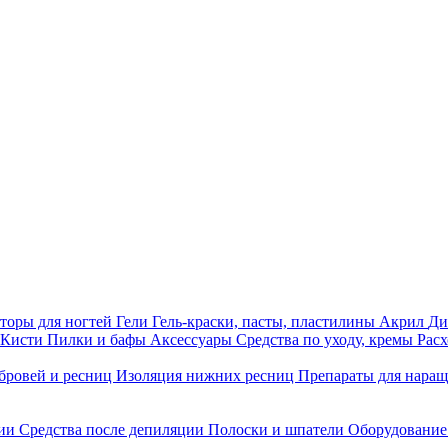
торы для ногтей
Гели
Гель-краски, пасты, пластилины
Акрил
Ди
Кисти
Пилки и бафы
Аксессуары
Средства по уходу, кремы
Рас
бровей и ресниц
Изоляция нижних ресниц
Препараты для нара
ции
Средства после депиляции
Полоски и шпатели
Оборудование