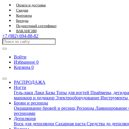
Оплата и доставка
Скидки
Контакты
Бренды
Подарочный сертификат
ВАКАНСИИ
+7 (982) 694-88-82
Войти
Избранное
0
Корзина
0
РАСПРОДАЖА
Ногти
Гель-лаки
Лаки
Базы
Топы для ногтей
Праймеры, дегидра
маникюр и педикюр
Электрооборудование
Инструменты
Брови и ресницы
Окрашивание бровей и ресниц
Ресницы
Ламинирование 
ресницами
Депиляция
Воск для депиляции
Сахарная паста
Средства до депиля
Волосы