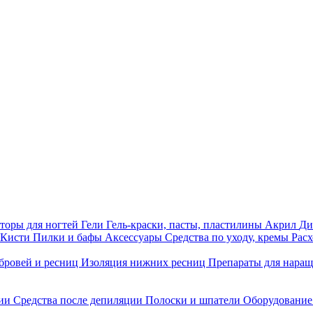
торы для ногтей
Гели
Гель-краски, пасты, пластилины
Акрил
Ди
Кисти
Пилки и бафы
Аксессуары
Средства по уходу, кремы
Рас
бровей и ресниц
Изоляция нижних ресниц
Препараты для нара
ции
Средства после депиляции
Полоски и шпатели
Оборудование