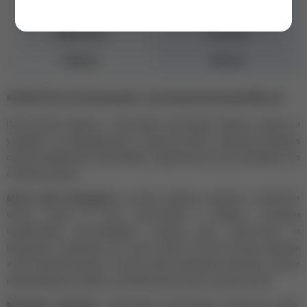
Тип волос
Для всех типов
Действие
Питание
Объем
250 мл
KAPOUS Питательный шампунь с молочными протеинами Milk Line
Питательный шампунь с молочными протеинами бережно очищает и
ухаживает за поврежденными и сухими волосами. Уникальная формула
средства эффективно обволакивает каждый волосок, восстанавливает его
структуру изнутри
Масло ореха макадамии
, в составе средства, защищает и укрепляет
волосы, делает их более эластичными и стойкими к внешним
воздействиям, восстанавливает структуру волос, препятствует их
выпадению, стимулирует рост волос, делает их более густыми, крепкими
и блестящими.Оказывает на кожу головы смягчающие действия, улучшат
кровообращение, убирает излишнюю деятельность сальных желез.
Молочные протеины
способствуют восполнению недостатка белка,