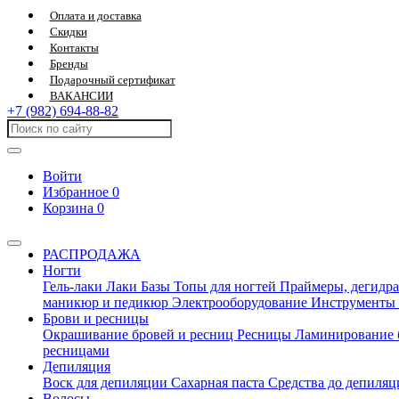
Оплата и доставка
Скидки
Контакты
Бренды
Подарочный сертификат
ВАКАНСИИ
+7 (982) 694-88-82
Войти
Избранное
0
Корзина
0
РАСПРОДАЖА
Ногти
Гель-лаки
Лаки
Базы
Топы для ногтей
Праймеры, дегидра
маникюр и педикюр
Электрооборудование
Инструменты
Брови и ресницы
Окрашивание бровей и ресниц
Ресницы
Ламинирование 
ресницами
Депиляция
Воск для депиляции
Сахарная паста
Средства до депиля
Волосы