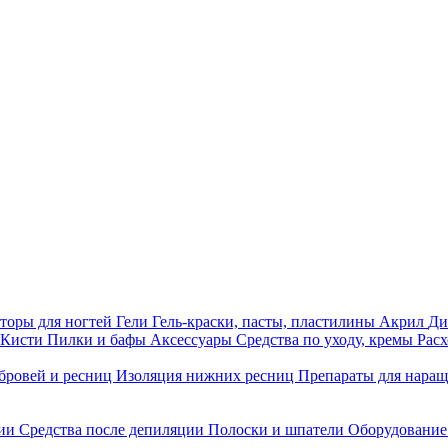
торы для ногтей
Гели
Гель-краски, пасты, пластилины
Акрил
Ди
Кисти
Пилки и бафы
Аксессуары
Средства по уходу, кремы
Рас
бровей и ресниц
Изоляция нижних ресниц
Препараты для нара
ции
Средства после депиляции
Полоски и шпатели
Оборудование