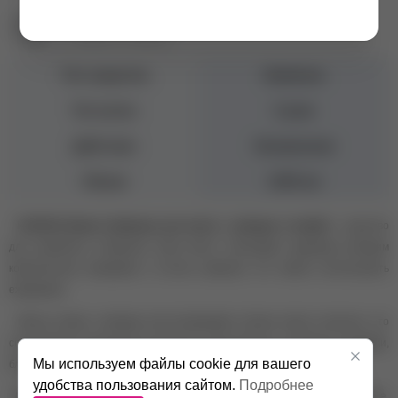
Екатеринбург пр. Академика Сахарова, 57
+7 (343) 271-88-84
Тип средства
Шампунь
Тип волос
Сухие
Действие
Увлажнение
Объем
1000 мл
KAPOUS (Капус) Шампунь для волос с авокадо и оливой –
средство
для бережного очищения сухих волос. Благодаря щадящим моющим
компонентам, входящим в состав шампуня, его можно использовать
ежедневно.
Масла оливы и авокадо восстанавливают баланс влаги в волосах, что
способствует улучшению их внешнего вида. Волосы становятся гладкими,
Мы используем файлы cookie для вашего
блестящими и эластичными.
удобства пользования сайтом.
Подробнее
Способ применения:
Нанесите на мокрые волосы, тщательно вспеньте,