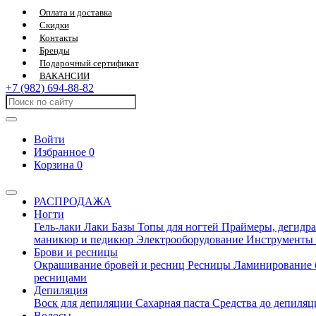
Оплата и доставка
Скидки
Контакты
Бренды
Подарочный сертификат
ВАКАНСИИ
+7 (982) 694-88-82
Войти
Избранное
0
Корзина
0
РАСПРОДАЖА
Ногти
Гель-лаки
Лаки
Базы
Топы для ногтей
Праймеры, дегидра
маникюр и педикюр
Электрооборудование
Инструменты
Брови и ресницы
Окрашивание бровей и ресниц
Ресницы
Ламинирование 
ресницами
Депиляция
Воск для депиляции
Сахарная паста
Средства до депиля
Волосы