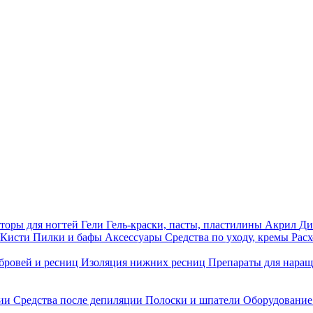
торы для ногтей
Гели
Гель-краски, пасты, пластилины
Акрил
Ди
Кисти
Пилки и бафы
Аксессуары
Средства по уходу, кремы
Рас
бровей и ресниц
Изоляция нижних ресниц
Препараты для нара
ции
Средства после депиляции
Полоски и шпатели
Оборудование