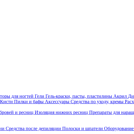
торы для ногтей
Гели
Гель-краски, пасты, пластилины
Акрил
Ди
Кисти
Пилки и бафы
Аксессуары
Средства по уходу, кремы
Рас
бровей и ресниц
Изоляция нижних ресниц
Препараты для нара
ции
Средства после депиляции
Полоски и шпатели
Оборудование