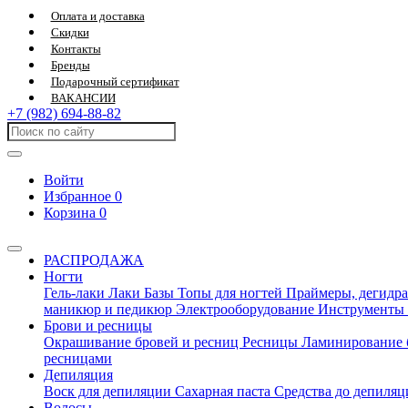
Оплата и доставка
Скидки
Контакты
Бренды
Подарочный сертификат
ВАКАНСИИ
+7 (982) 694-88-82
Войти
Избранное
0
Корзина
0
РАСПРОДАЖА
Ногти
Гель-лаки
Лаки
Базы
Топы для ногтей
Праймеры, дегидра
маникюр и педикюр
Электрооборудование
Инструменты
Брови и ресницы
Окрашивание бровей и ресниц
Ресницы
Ламинирование 
ресницами
Депиляция
Воск для депиляции
Сахарная паста
Средства до депиля
Волосы