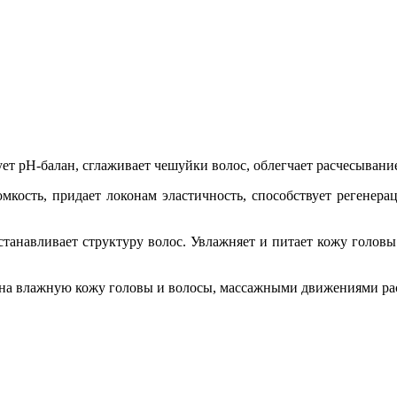
ет pH-балан, сглаживает чешуйки волос, облегчает расчесывание
омкость, придает локонам эластичность, способствует регенера
сстанавливает структуру волос. Увлажняет и питает кожу голов
на влажную кожу головы и волосы, массажными движениями расп