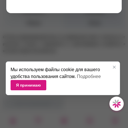
Консистенция
Средняя
Плотность
Плотные
Объем
30 мл
Оттенок камуфлирующей базы на изображении может отличаться от
реального оттенка в зависимости от цветопередачи устройства и
настроек экрана пользователя.
Мы используем файлы cookie для вашего
удобства пользования сайтом.
Подробнее
Я принимаю
НЕТ В НАЛИЧИИ