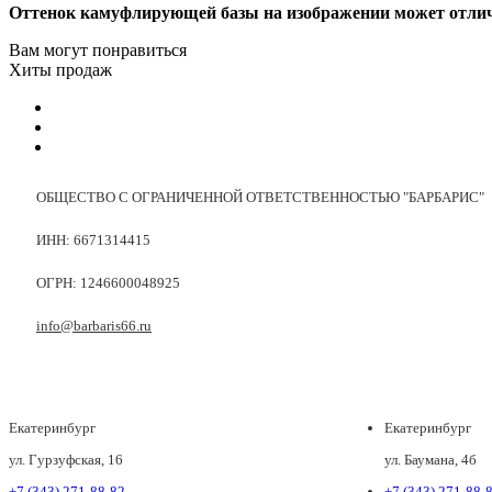
Оттенок камуфлирующей базы на изображении может отличат
Вам могут понравиться
Хиты продаж
ОБЩЕСТВО С ОГРАНИЧЕННОЙ ОТВЕТСТВЕННОСТЬЮ "БАРБАРИС"
ИНН: 6671314415
ОГРН: 1246600048925
info@barbaris66.ru
Екатеринбург
Екатеринбург
ул. Гурзуфская, 16
ул. Баумана, 4б
+7 (343) 271-88-82
+7 (343) 271-88-