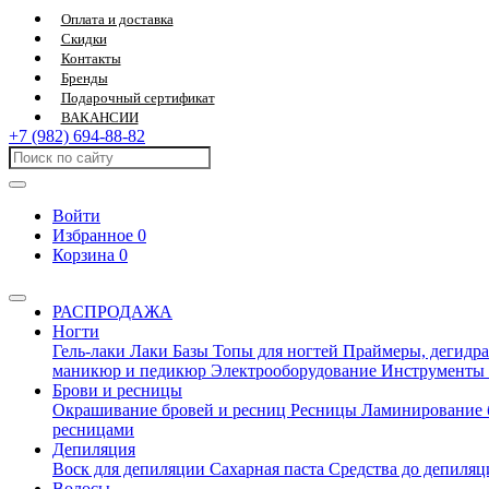
Оплата и доставка
Скидки
Контакты
Бренды
Подарочный сертификат
ВАКАНСИИ
+7 (982) 694-88-82
Войти
Избранное
0
Корзина
0
РАСПРОДАЖА
Ногти
Гель-лаки
Лаки
Базы
Топы для ногтей
Праймеры, дегидра
маникюр и педикюр
Электрооборудование
Инструменты
Брови и ресницы
Окрашивание бровей и ресниц
Ресницы
Ламинирование 
ресницами
Депиляция
Воск для депиляции
Сахарная паста
Средства до депиля
Волосы