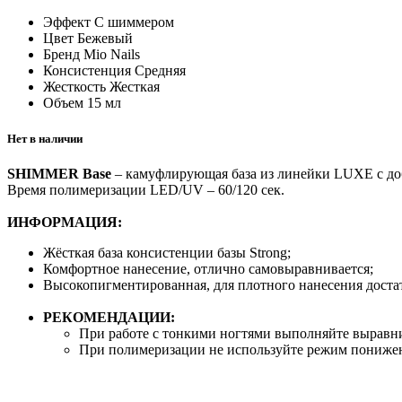
Эффект
С шиммером
Цвет
Бежевый
Бренд
Mio Nails
Консистенция
Средняя
Жесткость
Жесткая
Объем
15 мл
Нет в наличии
SHIMMER Base
– камуфлирующая база из линейки LUXE с до
Время полимеризации LED/UV – 60/120 сек.
ИНФОРМАЦИЯ:
Жёсткая база консистенции базы Strong;
Комфортное нанесение, отлично самовыравнивается;
Высокопигментированная, для плотного нанесения доста
РЕКОМЕНДАЦИИ:
При работе с тонкими ногтями выполняйте выравни
При полимеризации не используйте режим пониже