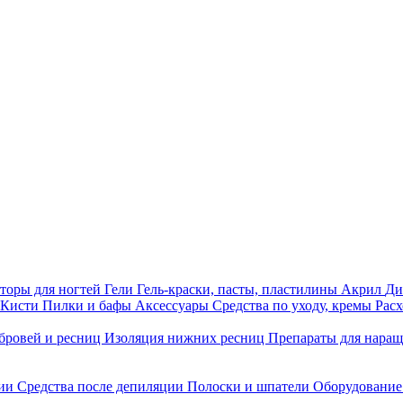
торы для ногтей
Гели
Гель-краски, пасты, пластилины
Акрил
Ди
Кисти
Пилки и бафы
Аксессуары
Средства по уходу, кремы
Рас
бровей и ресниц
Изоляция нижних ресниц
Препараты для нара
ции
Средства после депиляции
Полоски и шпатели
Оборудование