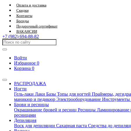
Оплата и доставка
Скидки
Контакты
Бренды
Подарочный сертификат
ВАКАНСИИ
+7 (982) 694-88-82
Войти
Избранное
0
Корзина
0
РАСПРОДАЖА
Ногти
Гель-лаки
Лаки
Базы
Топы для ногтей
Праймеры, дегидра
маникюр и педикюр
Электрооборудование
Инструменты
Брови и ресницы
Окрашивание бровей и ресниц
Ресницы
Ламинирование 
ресницами
Депиляция
Воск для депиляции
Сахарная паста
Средства до депиля
Волосы