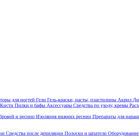
торы для ногтей
Гели
Гель-краски, пасты, пластилины
Акрил
Ди
Кисти
Пилки и бафы
Аксессуары
Средства по уходу, кремы
Рас
бровей и ресниц
Изоляция нижних ресниц
Препараты для нара
ции
Средства после депиляции
Полоски и шпатели
Оборудование