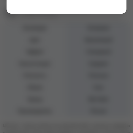
Екатеринбург ул. Первомайская, 72
+7 (343) 271-88-86
Коллекция
Основная
Цвет
Фиолетовый
Эффект
Глянцевый
Консистенция
Средняя
Плотность
Плотные
Объем
8 мл
Бренд
Mio Nails
Производитель
Россия
MIO Nails
- богатая палитра гель-лаков Мио Нейлс тщательно подобрана