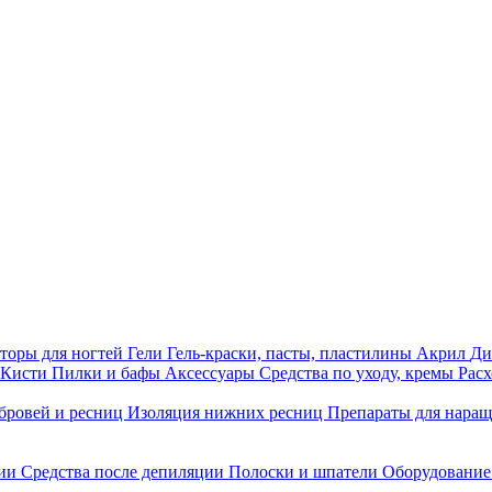
торы для ногтей
Гели
Гель-краски, пасты, пластилины
Акрил
Ди
Кисти
Пилки и бафы
Аксессуары
Средства по уходу, кремы
Рас
бровей и ресниц
Изоляция нижних ресниц
Препараты для нара
ции
Средства после депиляции
Полоски и шпатели
Оборудование