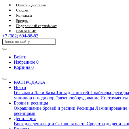
Оплата и доставка
Скидки
Контакты
Бренды
Подарочный сертификат
ВАКАНСИИ
+7 (982) 694-88-82
Войти
Избранное
0
Корзина
0
РАСПРОДАЖА
Ногти
Гель-лаки
Лаки
Базы
Топы для ногтей
Праймеры, дегидра
маникюр и педикюр
Электрооборудование
Инструменты
Брови и ресницы
Окрашивание бровей и ресниц
Ресницы
Ламинирование 
ресницами
Депиляция
Воск для депиляции
Сахарная паста
Средства до депиля
Волосы