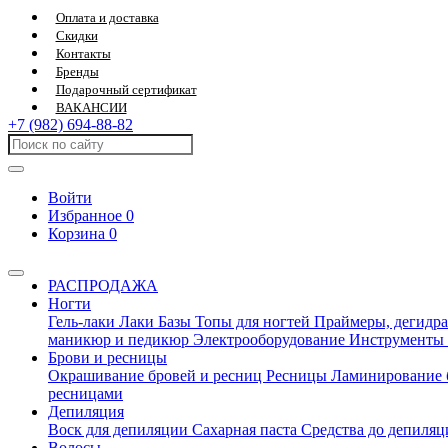
Оплата и доставка
Скидки
Контакты
Бренды
Подарочный сертификат
ВАКАНСИИ
+7 (982) 694-88-82
Войти
Избранное
0
Корзина
0
РАСПРОДАЖА
Ногти
Гель-лаки
Лаки
Базы
Топы для ногтей
Праймеры, дегидра
маникюр и педикюр
Электрооборудование
Инструменты
Брови и ресницы
Окрашивание бровей и ресниц
Ресницы
Ламинирование 
ресницами
Депиляция
Воск для депиляции
Сахарная паста
Средства до депиля
Волосы