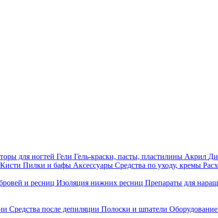
торы для ногтей
Гели
Гель-краски, пасты, пластилины
Акрил
Ди
Кисти
Пилки и бафы
Аксессуары
Средства по уходу, кремы
Рас
бровей и ресниц
Изоляция нижних ресниц
Препараты для нара
ции
Средства после депиляции
Полоски и шпатели
Оборудование